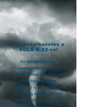
Kockázatkezelés a
SOLU K 52-vel
Az éghajaltváltozás
következtében fokozott
kockázatokkal kell számolni
a mezőgazdaságban.
Időjárási szélsőségek és
szárazság és az azzal járó
tápanyaghiány a talajban
például olyan