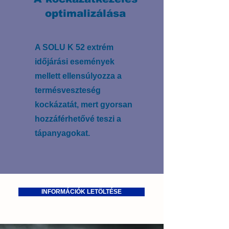
optimalizálása
A SOLU K 52 extrém
időjárási események
mellett ellensúlyozza a
termésveszteség
kockázatát, mert gyorsan
hozzáférhetővé teszi a
tápanyagokat.
INFORMÁCIÓK LETÖLTÉSE