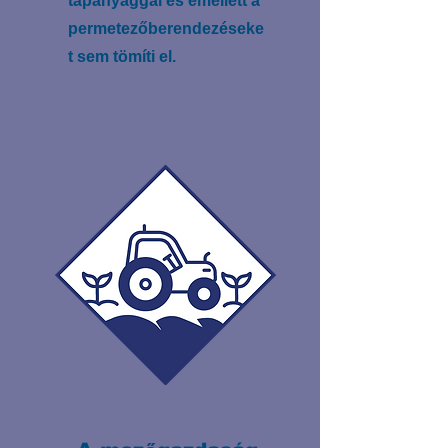
tápanyaggal és emellett a
permetezőberendezéseke
t sem tömíti el.