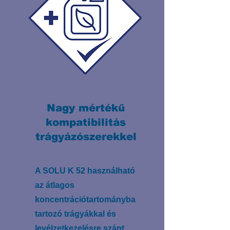
Nagy mértékű
kompatibilitás
trágyázószerekkel
A SOLU K 52 használható
az átlagos
koncentrációtartományba
tartozó trágyákkal és
levélzetkezelésre szánt