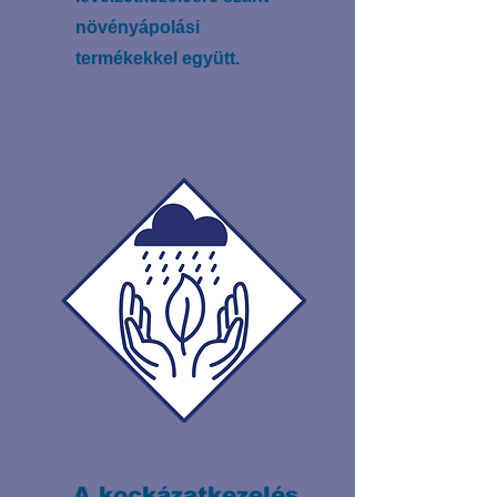
növényápolási
termékekkel együtt.
A kockázatkezelés