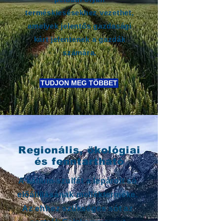
terméskiesésekhez vezethet,
amelyek jelentős gazdasági
kárt jelentenek a gazdák
számára.
TUDJON MEG TÖBBET
Regionális, ökológiai
és fenntartható
A kálium-szulfát a lepárolt só
előállításának mellékterméke.
Az ehhez szükséges sót az