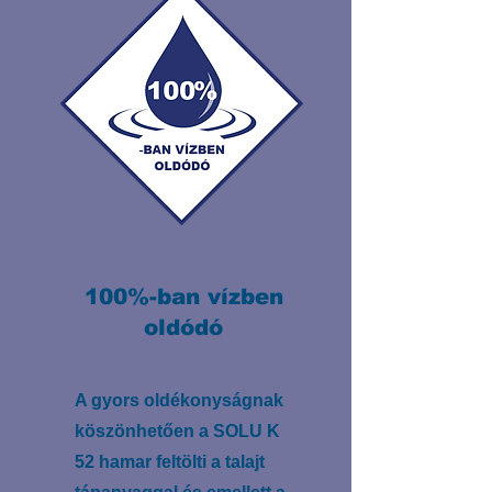
100%-ban vízben
oldódó
A gyors oldékonyságnak
köszönhetően a SOLU K
52 hamar feltölti a talajt