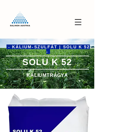
- KÁLIUM-SZULFÁT | SOLU K 52
-
SOLU K 52
KÁLIUMTRÁGYA