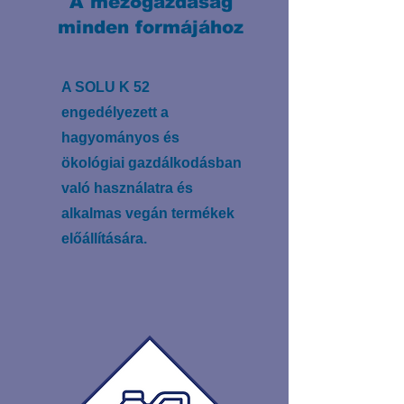
A mezőgazdaság
minden formájához
A SOLU K 52
engedélyezett a
hagyományos és
ökológiai gazdálkodásban
való használatra és
alkalmas vegán termékek
előállítására.